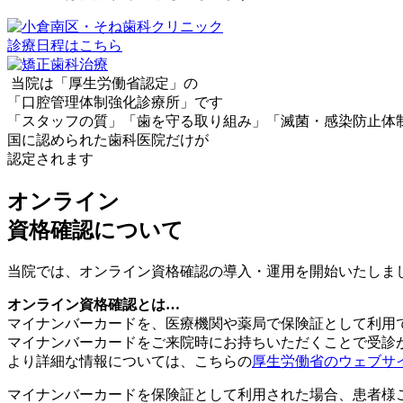
診療日程はこちら
当院は「厚生労働省認定」の
「口腔管理体制強化診療所」です
「スタッフの質」「歯を守る取り組み」「滅菌・感染防止体
国に認められた歯科医院だけが
認定されます
オンライン
資格確認について
当院では、オンライン資格確認の
導入・運用を開始いたしま
オンライン資格確認とは…
マイナンバーカードを、
医療機関や薬局で
保険証として
利用
マイナンバーカードをご来院時に
お持ちいただくことで
受診
より詳細な情報については、
こちらの
厚生労働省のウェブサ
マイナンバーカードを
保険証として利用された場合、
患者様