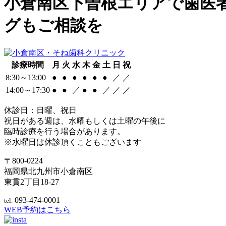
小倉南区下曽根エリアで歯医
グもご相談を
診療時間
月
火
水
木
金
土
日
祝
8:30～13:00
●
●
●
●
●
●
／
／
14:00～17:30
●
●
／
●
●
／
／
／
休診日：日曜、祝日
祝日がある週は、水曜もしくは土曜の午後に
臨時診療を行う場合があります。
※水曜日は休診頂くこともございます
〒800-0224
福岡県北九州市小倉南区
東貫2丁目18-27
093-474-0001
tel.
WEB予約はこちら