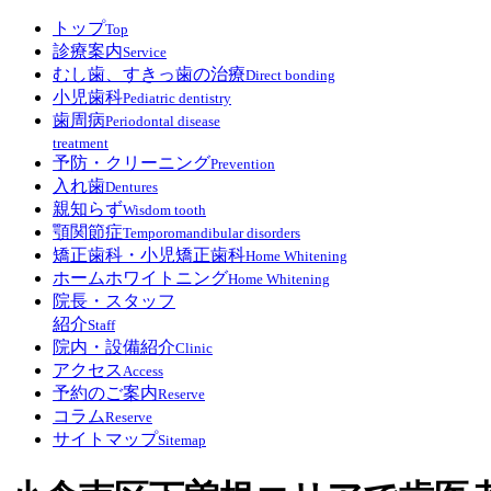
トップ
Top
診療案内
Service
むし歯、すきっ歯の治療
Direct bonding
小児歯科
Pediatric dentistry
歯周病
Periodontal disease
treatment
予防・クリーニング
Prevention
入れ歯
Dentures
親知らず
Wisdom tooth
顎関節症
Temporomandibular disorders
矯正歯科・小児矯正歯科
Home Whitening
ホームホワイトニング
Home Whitening
院長・スタッフ
紹介
Staff
院内・設備紹介
Clinic
アクセス
Access
予約のご案内
Reserve
コラム
Reserve
サイトマップ
Sitemap