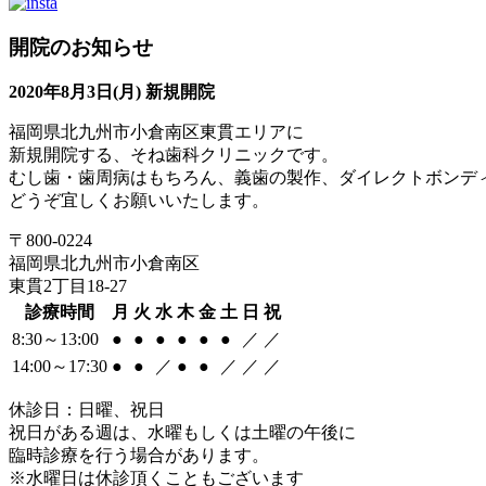
開院のお知らせ
2020年8月3日(月) 新規開院
福岡県北九州市小倉南区東貫エリアに
新規開院する、そね歯科クリニックです。
むし歯・歯周病はもちろん、義歯の製作、ダイレクトボンデ
どうぞ宜しくお願いいたします。
〒800-0224
福岡県北九州市小倉南区
東貫2丁目18-27
診療時間
月
火
水
木
金
土
日
祝
8:30～13:00
●
●
●
●
●
●
／
／
14:00～17:30
●
●
／
●
●
／
／
／
休診日：日曜、祝日
祝日がある週は、水曜もしくは土曜の午後に
臨時診療を行う場合があります。
※水曜日は休診頂くこともございます