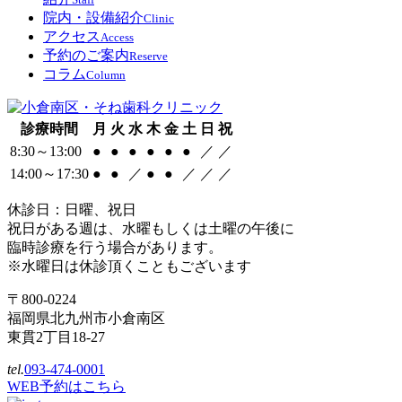
院内・設備紹介
Clinic
アクセス
Access
予約のご案内
Reserve
コラム
Column
診療時間
月
火
水
木
金
土
日
祝
8:30～13:00
●
●
●
●
●
●
／
／
14:00～17:30
●
●
／
●
●
／
／
／
休診日：日曜、祝日
祝日がある週は、水曜もしくは土曜の午後に
臨時診療を行う場合があります。
※水曜日は休診頂くこともございます
〒800-0224
福岡県北九州市小倉南区
東貫2丁目18-27
tel.
093-474-0001
WEB予約はこちら