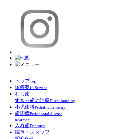
トップ
Top
診療案内
Service
むし歯
すきっ歯の治療
Direct bonding
小児歯科
Pediatric dentistry
歯周病
Periodontal disease
treatment
入れ歯
Dentures
院長・スタッフ
紹介
Staff